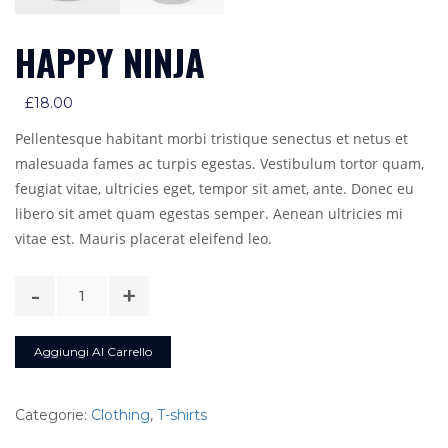
HAPPY NINJA
£
18.00
Pellentesque habitant morbi tristique senectus et netus et
malesuada fames ac turpis egestas. Vestibulum tortor quam,
feugiat vitae, ultricies eget, tempor sit amet, ante. Donec eu
libero sit amet quam egestas semper. Aenean ultricies mi
vitae est. Mauris placerat eleifend leo.
Happy
-
+
Ninja
quantità
Aggiungi Al Carrello
Categorie:
Clothing
,
T-shirts