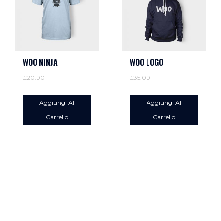
WOO NINJA
WOO LOGO
£
20.00
£
35.00
Aggiungi Al
Aggiungi Al
Carrello
Carrello