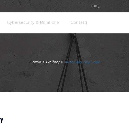
FAQ
Cybersecurity & Bonifiche
Contatti
Home
>
Gallery
>
Auto Security Door
Y