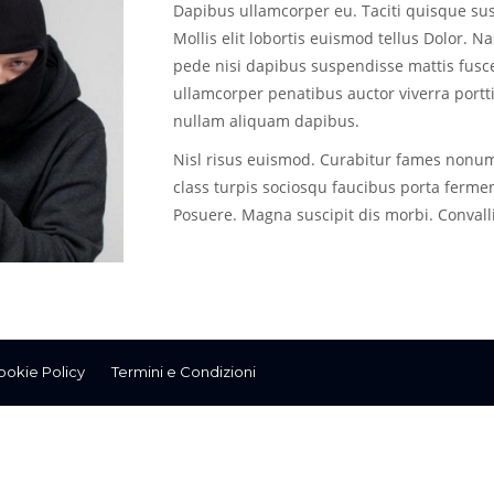
Dapibus ullamcorper eu. Taciti quisque su
Mollis elit lobortis euismod tellus Dolor. N
pede nisi dapibus suspendisse mattis fusce 
ullamcorper penatibus auctor viverra portti
nullam aliquam dapibus.
Nisl risus euismod. Curabitur fames nonumm
class turpis sociosqu faucibus porta fermen
Posuere. Magna suscipit dis morbi. Convall
ookie Policy
Termini e Condizioni