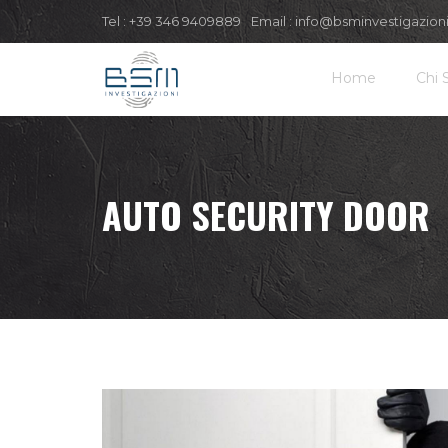
Tel :
+39 346 9409889
Email :
info@bsminvestigazion
Home
Chi 
AUTO SECURITY DOOR