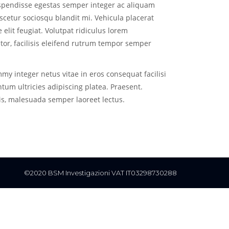
spendisse egestas semper integer ac aliquam
ascetur sociosqu blandit mi. Vehicula placerat
elit feugiat. Volutpat ridiculus lorem
tor, facilisis eleifend rutrum tempor semper
y integer netus vitae in eros consequat facilisi
tum ultricies adipiscing platea. Praesent.
is, malesuada semper laoreet lectus.
©2020 BSM Investigazioni VAT IT03298730288